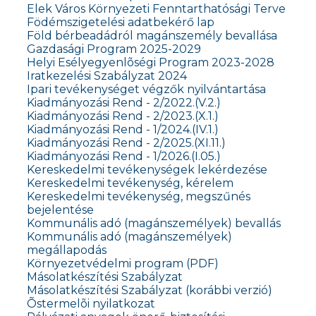
Elek Város Környezeti Fenntarthatósági Terve
Födémszigetelési adatbekérő lap
Föld bérbeadádról magánszemély bevallása
Gazdasági Program 2025-2029
Helyi Esélyegyenlõségi Program 2023-2028
Iratkezelési Szabályzat 2024
Ipari tevékenységet végzők nyilvántartása
Kiadmányozási Rend - 2/2022.(V.2.)
Kiadmányozási Rend - 2/2023.(X.1.)
Kiadmányozási Rend - 1/2024.(IV.1.)
Kiadmányozási Rend - 2/2025.(XI.11.)
Kiadmányozási Rend - 1/2026.(I.05.)
Kereskedelmi tevékenységek lekérdezése
Kereskedelmi tevékenység, kérelem
Kereskedelmi tevékenység, megszűnés
bejelentése
Kommunális adó (magánszemélyek) bevallás
Kommunális adó (magánszemélyek)
megállapodás
Környezetvédelmi program (PDF)
Másolatkészítési Szabályzat
Másolatkészítési Szabályzat (korábbi verzió)
Õstermelõi nyilatkozat