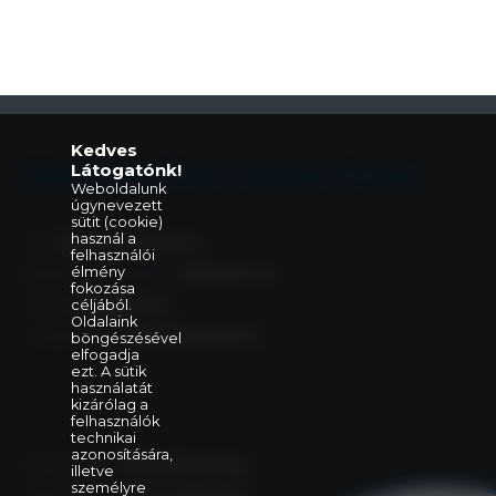
Kedves
Látogatónk!
Eleki Közös Önkormányzati Hivatal
Weboldalunk
úgynevezett
sütit (cookie)
használ a
Cím:
5742 Elek, Gyulai út 2.
felhasználói
élmény
Központi telefonszám:
+36 66 240 411
fokozása
E-mail:
céljából.
elek@elek.hu
Oldalaink
Hivatali Kapu:
PHELEK,706040373
böngészésével
elfogadja
ezt. A sütik
használatát
kizárólag a
felhasználók
technikai
azonosítására,
Polgármester:
Szelezsán György
illetve
személyre
Alpolgármester:
Purecse Brigitta