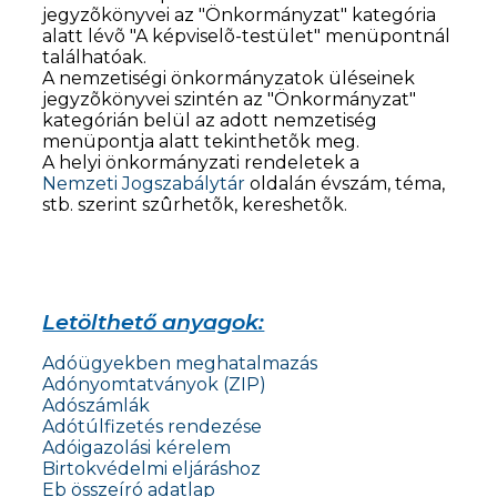
jegyzõkönyvei az "Önkormányzat" kategória
alatt lévõ "A képviselõ-testület" menüpontnál
találhatóak.
A nemzetiségi önkormányzatok üléseinek
jegyzõkönyvei szintén az "Önkormányzat"
kategórián belül az adott nemzetiség
menüpontja alatt tekinthetõk meg.
A helyi önkormányzati rendeletek a
Nemzeti Jogszabálytár
oldalán évszám, téma,
stb. szerint szûrhetõk, kereshetõk.
Letölthető anyagok:
Adóügyekben meghatalmazás
Adónyomtatványok (ZIP)
Adószámlák
Adótúlfizetés rendezése
Adóigazolási kérelem
Birtokvédelmi eljáráshoz
Eb összeíró adatlap