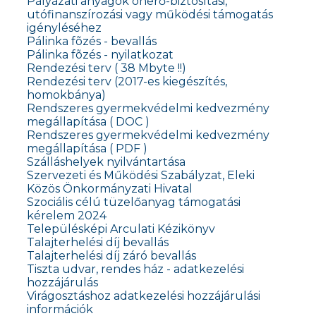
Pályázati anyagok önerő-biztosítási,
utófinanszírozási vagy működési támogatás
igényléséhez
Pálinka fõzés - bevallás
Pálinka fõzés - nyilatkozat
Rendezési terv ( 38 Mbyte !!)
Rendezési terv (2017-es kiegészítés,
homokbánya)
Rendszeres gyermekvédelmi kedvezmény
megállapítása ( DOC )
Rendszeres gyermekvédelmi kedvezmény
megállapítása ( PDF )
Szálláshelyek nyilvántartása
Szervezeti és Működési Szabályzat, Eleki
Közös Önkormányzati Hivatal
Szociális célú tüzelőanyag támogatási
kérelem 2024
Településképi Arculati Kézikönyv
Talajterhelési díj bevallás
Talajterhelési díj záró bevallás
Tiszta udvar, rendes ház - adatkezelési
hozzájárulás
Virágosztáshoz adatkezelési hozzájárulási
információk