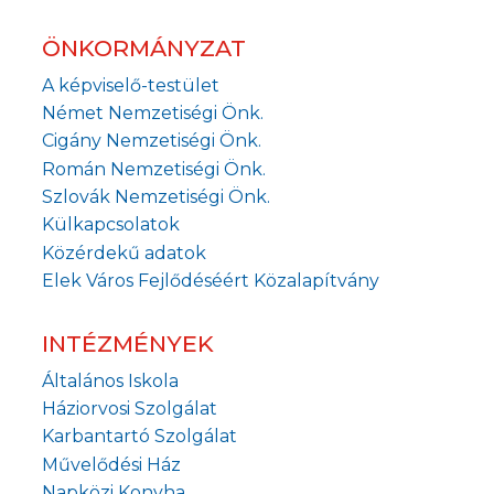
ÖNKORMÁNYZAT
A képviselő-testület
Német Nemzetiségi Önk.
Cigány Nemzetiségi Önk.
Román Nemzetiségi Önk.
Szlovák Nemzetiségi Önk.
Külkapcsolatok
Közérdekű adatok
Elek Város Fejlődéséért Közalapítvány
INTÉZMÉNYEK
Általános Iskola
Háziorvosi Szolgálat
Karbantartó Szolgálat
Művelődési Ház
Napközi Konyha