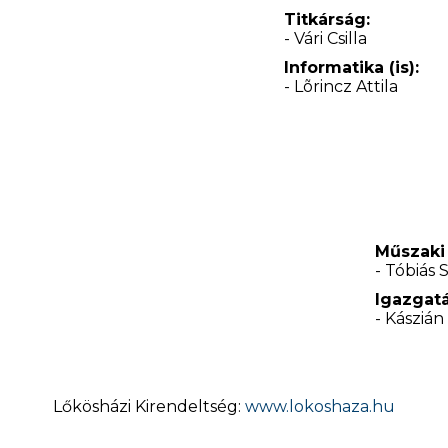
Titkárság:
- Vári Csilla
Informatika (is):
- Lõrincz Attila
Műszaki
- Tóbiás
Igazgatá
- Kászián
Lőkösházi Kirendeltség:
www.lokoshaza.hu