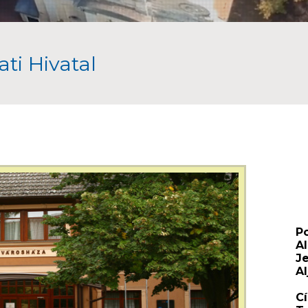
ti Hivatal
P
A
J
Al
C