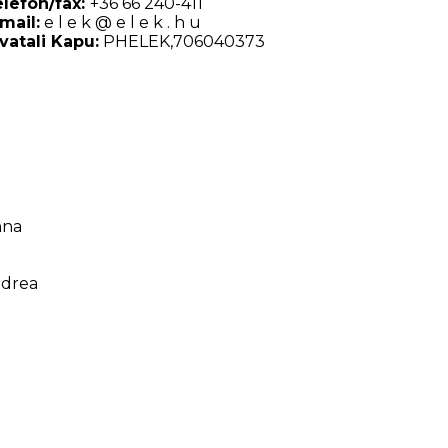
lefon/fax:
+36 66 240-411
mail:
e l e k @ e l e k . h u
vatali Kapu:
PHELEK,706040373
nna
ndrea