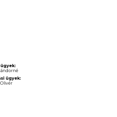
 ügyek:
 Sándorné
si ügyek:
 Olivér