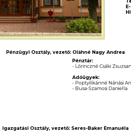
Te
E-
Hi
Pénzügyi Osztály, vezető: Oláhné Nagy Andrea
Pénztár:
- Lőrinczné Csáki Zsuzsa
Adóügyek:
- Poptyilikánné Nánási A
- Busa-Szamosi Daniella
Igazgatási Osztály, vezető: Seres-Baker Emanuéla