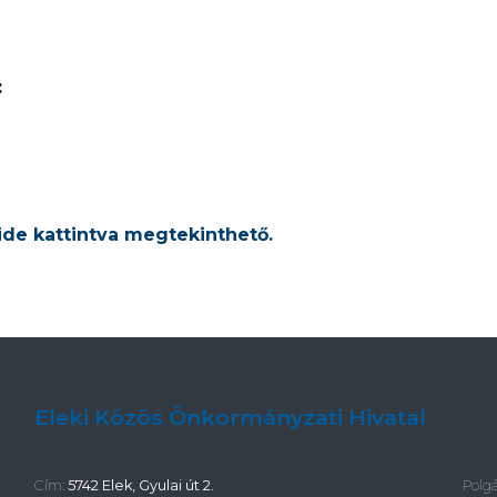
:
ide kattintva megtekinthető.
Eleki Közös Önkormányzati Hivatal
Cím:
5742 Elek, Gyulai út 2.
Polg