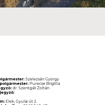
olgármester:
Szelezsán György
lpolgármester:
Purecse Brigitta
egyzõ:
dr. Szentgáli Zoltán
jegyző:
ím:
Elek, Gyulai út 2.