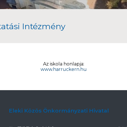
atási Intézmény
Az iskola honlapja:
www.harruckern.hu
Eleki Közös Önkormányzati Hivatal