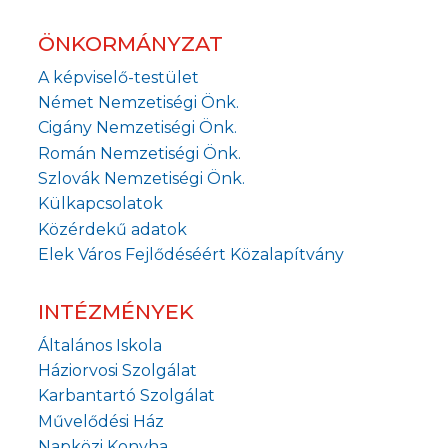
ÖNKORMÁNYZAT
A képviselő-testület
Német Nemzetiségi Önk.
Cigány Nemzetiségi Önk.
Román Nemzetiségi Önk.
Szlovák Nemzetiségi Önk.
Külkapcsolatok
Közérdekű adatok
Elek Város Fejlődéséért Közalapítvány
INTÉZMÉNYEK
Általános Iskola
Háziorvosi Szolgálat
Karbantartó Szolgálat
Művelődési Ház
Napközi Konyha