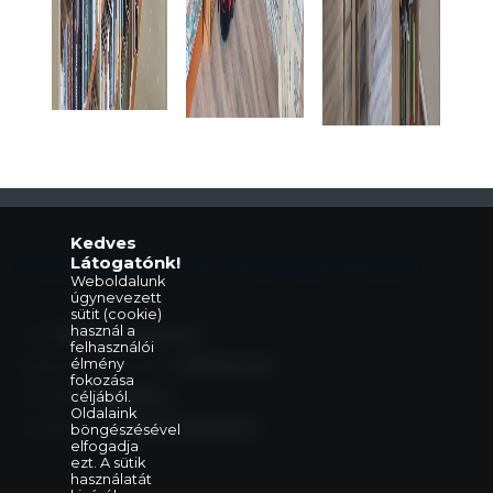
Kedves
Látogatónk!
Eleki Közös Önkormányzati Hivatal
Weboldalunk
úgynevezett
sütit (cookie)
használ a
Cím:
5742 Elek, Gyulai út 2.
felhasználói
élmény
Központi telefonszám:
+36 66 240 411
fokozása
E-mail:
céljából.
elek@elek.hu
Oldalaink
Hivatali Kapu:
PHELEK,706040373
böngészésével
elfogadja
ezt. A sütik
használatát