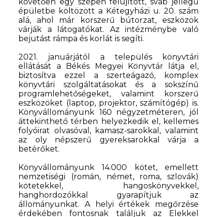
követően egy szépen felújított, sváb jellegű
épületbe költözött a Kétegyházi u. 20. szám
alá, ahol már korszerű bútorzat, eszközök
várják a látogatókat. Az intézménybe való
bejutást rámpa és korlát is segíti.
2021. januárjától a település könyvtári
ellátását a Békés Megyei Könyvtár látja el,
biztosítva ezzel a szerteágazó, komplex
könyvtári szolgáltatásokat és a sokszínű
programlehetőségeket, valamint korszerű
eszközöket (laptop, projektor, számítógép) is.
Könyvállományunk 160 négyzetméteren, jól
áttekinthető térben helyezkedik el, kellemes
folyóirat olvasóval, kamasz-sarokkal, valamint
az oly népszerű gyereksarokkal várja a
betérőket.
Könyvállományunk 14.000 kötet, emellett
nemzetiségi (román, német, roma, szlovák)
kötetekkel, hangoskönyvekkel,
hanghordozókkal gyarapítjuk az
állományunkat. A helyi értékek megőrzése
érdekében fontosnak találjuk az Elekkel