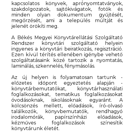
kapcsolatos könyvek, aprónyomtatványok,
szakdolgozatok, sajtókivágatok, fotók és
minden olyan dokumentum gyűjtését,
megőrzését, ami a település múltját és
jelenét örökíti meg.
A Békés Megyei Könyvtárellátási Szolgáltató
Rendszer könyvtári szolgáltató helyein
ingyenes a könyvtári beiratkozás, regisztráció.
Ezen kívül térítés ellenében igénybe vehető
szolgáltatásaink közé tartozik a nyomtatás,
laminálás, szkennelés, fénymásolás.
Az új helyen is folyamatosan tartunk -
előzetes időpont egyeztetés alapján -
könyvtárbemutatókat, könyvtárhasználati
foglalkozásokat, tematikus foglalkozásokat
óvodásoknak, iskolásoknak egyaránt. A
kölcsönzés mellett, előadások, író-olvasó
találkozók, könyvbemutatók, rendhagyó
irodalomórák, papírszínházi előadások,
kézműves foglalkozások színesítik
könyvtárunk életét.