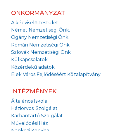
ÖNKORMÁNYZAT
A képviselő-testület
Német Nemzetiségi Önk.
Cigány Nemzetiségi Önk.
Román Nemzetiségi Önk.
Szlovák Nemzetiségi Önk.
Külkapcsolatok
Közérdekű adatok
Elek Város Fejlődéséért Közalapítvány
INTÉZMÉNYEK
Általános Iskola
Háziorvosi Szolgálat
Karbantartó Szolgálat
Művelődési Ház
Napközi Konyha