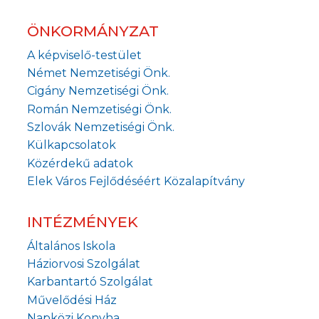
ÖNKORMÁNYZAT
A képviselő-testület
Német Nemzetiségi Önk.
Cigány Nemzetiségi Önk.
Román Nemzetiségi Önk.
Szlovák Nemzetiségi Önk.
Külkapcsolatok
Közérdekű adatok
Elek Város Fejlődéséért Közalapítvány
INTÉZMÉNYEK
Általános Iskola
Háziorvosi Szolgálat
Karbantartó Szolgálat
Művelődési Ház
Napközi Konyha