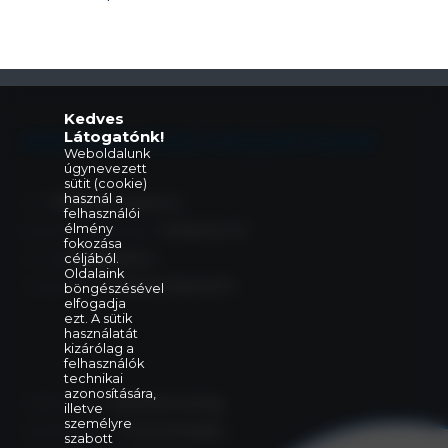
Kedves
Látogatónk!
Eleki Közös Önkormányzati Hivatal
Weboldalunk
úgynevezett
sütit (cookie)
használ a
Cím:
5742 Elek, Gyulai út 2.
felhasználói
élmény
Központi telefonszám:
+36 66 240 411
fokozása
E-mail:
céljából.
elek@elek.hu
Oldalaink
Hivatali Kapu:
PHELEK,706040373
böngészésével
elfogadja
ezt. A sütik
használatát
kizárólag a
felhasználók
technikai
azonosítására,
Polgármester:
Szelezsán György
illetve
személyre
Alpolgármester:
Purecse Brigitta
szabott