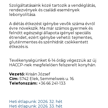
Szolgáltatásaink közé tartozik a vendéglátás,
rendezvények és családi események
lebonyolítása.
A diétás étkezést igénybe vevõk száma évről
évre növekszik. Ma már számos gyermek és
felnőtt egészségi állapota igényel speciális
étrendet, ezért igénybe vehető: tejmentes,
gluténmentes és szénhidrát csökkentett
étkezés is.
Tevékenységünket 6-14 óráig végezzük az új
HACCP-nek megfelelően felszerelt konyhán.
Vezető:
Krisán József
Cím:
5742 Elek, Semmelweis u. 16.
Telefonszám:
+36 66 241-133
Heti étlapunk: 2026. 32. hét
Heti étlapunk: 2026. 33. hét