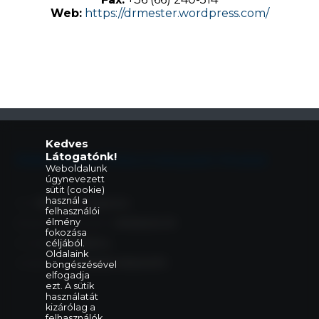
Web:
https://drmester.wordpress.com/
Kedves
Látogatónk!
Eleki Közös Önkormányzati Hivatal
Weboldalunk
úgynevezett
sütit (cookie)
használ a
Cím:
5742 Elek, Gyulai út 2.
felhasználói
élmény
Központi telefonszám:
+36 66 240 411
fokozása
céljából.
E-mail:
elek@elek.hu
Oldalaink
Hivatali Kapu:
PHELEK,706040373
böngészésével
elfogadja
ezt. A sütik
használatát
kizárólag a
felhasználók