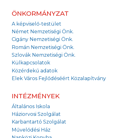
ÖNKORMÁNYZAT
A képviselő-testület
Német Nemzetiségi Önk.
Cigány Nemzetiségi Önk.
Román Nemzetiségi Önk.
Szlovák Nemzetiségi Önk.
Külkapcsolatok
Közérdekű adatok
Elek Város Fejlődéséért Közalapítvány
INTÉZMÉNYEK
Általános Iskola
Háziorvosi Szolgálat
Karbantartó Szolgálat
Művelődési Ház
Napközi Konyha