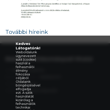
További híreink
Kedves
Látogatónk!
Weboldalunk
úgynevezett
Eleki Közös Önkormányzati Hivatal
sütit (cookie)
használ a
felhasználói
Cím:
5742 Elek, Gyulai út 2.
élmény
fokozása
Központi telefonszám:
+36 66 240 411
céljából.
Oldalaink
E-mail:
elek@elek.hu
böngészésével
elfogadja
Hivatali Kapu:
PHELEK,706040373
ezt. A sütik
használatát
kizárólag a
felhasználók
technikai