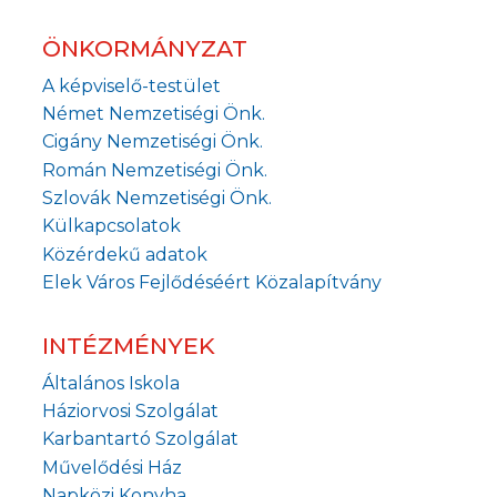
ÖNKORMÁNYZAT
A képviselő-testület
Német Nemzetiségi Önk.
Cigány Nemzetiségi Önk.
Román Nemzetiségi Önk.
Szlovák Nemzetiségi Önk.
Külkapcsolatok
Közérdekű adatok
Elek Város Fejlődéséért Közalapítvány
INTÉZMÉNYEK
Általános Iskola
Háziorvosi Szolgálat
Karbantartó Szolgálat
Művelődési Ház
Napközi Konyha