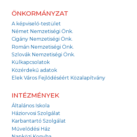
ÖNKORMÁNYZAT
A képviselő-testület
Német Nemzetiségi Önk.
Cigány Nemzetiségi Önk.
Román Nemzetiségi Önk.
Szlovák Nemzetiségi Önk.
Külkapcsolatok
Közérdekű adatok
Elek Város Fejlődéséért Közalapítvány
INTÉZMÉNYEK
Általános Iskola
Háziorvosi Szolgálat
Karbantartó Szolgálat
Művelődési Ház
Napközi Konyha