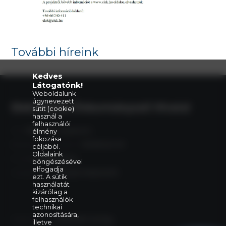
További híreink
Kedves
Látogatónk!
Weboldalunk
úgynevezett
Eleki Közös Önkormányzati Hivatal
sütit (cookie)
használ a
felhasználói
Cím:
5742 Elek, Gyulai út 2.
élmény
fokozása
Központi telefonszám:
+36 66 240 411
céljából.
Oldalaink
E-mail:
elek@elek.hu
böngészésével
elfogadja
Hivatali Kapu:
PHELEK,706040373
ezt. A sütik
használatát
kizárólag a
felhasználók
technikai
azonosítására,
Polgármester:
Szelezsán György
illetve