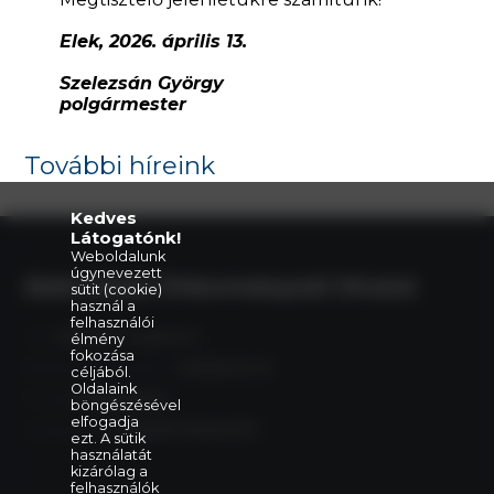
Elek, 2026. április 13.
Szelezsán György
polgármester
További híreink
Kedves
Látogatónk!
Weboldalunk
úgynevezett
Eleki Közös Önkormányzati Hivatal
sütit (cookie)
használ a
felhasználói
Cím:
5742 Elek, Gyulai út 2.
élmény
fokozása
Központi telefonszám:
+36 66 240 411
céljából.
Oldalaink
E-mail:
elek@elek.hu
böngészésével
elfogadja
Hivatali Kapu:
PHELEK,706040373
ezt. A sütik
használatát
kizárólag a
felhasználók