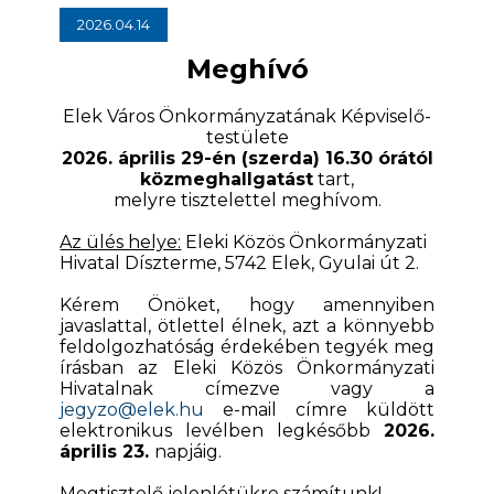
2026.04.14
Meghívó
Elek Város Önkormányzatának Képviselő-
testülete
2026. április 29-én (szerda) 16.30 órától
közmeghallgatást
tart,
melyre tisztelettel meghívom.
Az ülés helye:
Eleki Közös Önkormányzati
Hivatal Díszterme, 5742 Elek, Gyulai út 2.
Kérem Önöket, hogy amennyiben
javaslattal, ötlettel élnek, azt a könnyebb
feldolgozhatóság érdekében tegyék meg
írásban az Eleki Közös Önkormányzati
Hivatalnak címezve vagy a
jegyzo@elek.hu
e-mail címre küldött
elektronikus levélben legkésőbb
2026.
április 23.
napjáig.
Megtisztelő jelenlétükre számítunk!