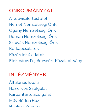
ÖNKORMÁNYZAT
A képviselő-testület
Német Nemzetiségi Önk.
Cigány Nemzetiségi Önk.
Román Nemzetiségi Önk.
Szlovák Nemzetiségi Önk.
Külkapcsolatok
Közérdekű adatok
Elek Város Fejlődéséért Közalapítvány
INTÉZMÉNYEK
Általános Iskola
Háziorvosi Szolgálat
Karbantartó Szolgálat
Művelődési Ház
Napközi Konyha