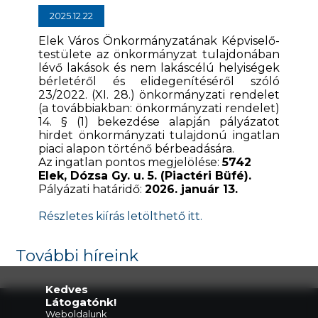
2025.12.22
Elek Város Önkormányzatának Képviselő-
testülete az önkormányzat tulajdonában
lévő lakások és nem lakáscélú helyiségek
bérletéről és elidegenítéséről szóló
23/2022. (XI. 28.) önkormányzati rendelet
(a továbbiakban: önkormányzati rendelet)
14. § (1) bekezdése alapján pályázatot
hirdet önkormányzati tulajdonú ingatlan
piaci alapon történő bérbeadására.
Az ingatlan pontos megjelölése:
5742
Elek, Dózsa Gy. u. 5. (Piactéri Büfé).
Pályázati határidő:
2026. január 13.
Részletes kiírás letölthető itt.
További híreink
Kedves
Látogatónk!
Weboldalunk