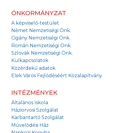
ÖNKORMÁNYZAT
A képviselő-testület
Német Nemzetiségi Önk.
Cigány Nemzetiségi Önk.
Román Nemzetiségi Önk.
Szlovák Nemzetiségi Önk.
Külkapcsolatok
Közérdekű adatok
Elek Város Fejlődéséért Közalapítvány
INTÉZMÉNYEK
Általános Iskola
Háziorvosi Szolgálat
Karbantartó Szolgálat
Művelődési Ház
Napközi Konyha