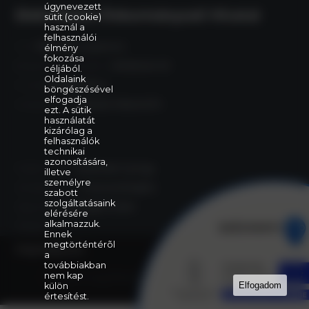
úgynevezett
Eleki Közös Önkormányzati Hivatal
sütit (cookie)
használ a
felhasználói
Cím:
5742 Elek, Gyulai út 2.
élmény
fokozása
Központi telefonszám:
+36 66 240 411
céljából.
Oldalaink
E-mail:
elek@elek.hu
böngészésével
elfogadja
Hivatali Kapu:
PHELEK,706040373
ezt. A sütik
használatát
kizárólag a
felhasználók
technikai
azonosítására,
Polgármester:
Szelezsán György
illetve
személyre
Alpolgármester:
Purecse Brigitta
szabott
szolgáltatásaink
Jegyző:
dr. Szentgáli Zoltán
elérésére
alkalmazzuk.
Aljegyző:
Ennek
megtörténtérõl
Impresszum
a
továbbiakban
Minden jog fenntartva © 2022 Elek Város
nem kap
Elfogadom
külön
értesítést.