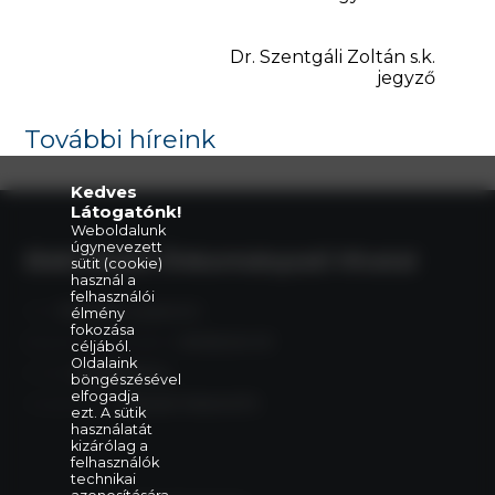
Dr. Szentgáli Zoltán s.k.
jegyző
További híreink
Kedves
Látogatónk!
Weboldalunk
úgynevezett
Eleki Közös Önkormányzati Hivatal
sütit (cookie)
használ a
felhasználói
Cím:
5742 Elek, Gyulai út 2.
élmény
fokozása
Központi telefonszám:
+36 66 240 411
céljából.
Oldalaink
E-mail:
elek@elek.hu
böngészésével
elfogadja
Hivatali Kapu:
PHELEK,706040373
ezt. A sütik
használatát
kizárólag a
felhasználók
technikai