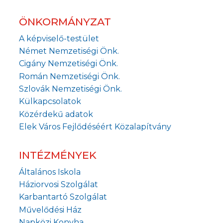
ÖNKORMÁNYZAT
A képviselő-testület
Német Nemzetiségi Önk.
Cigány Nemzetiségi Önk.
Román Nemzetiségi Önk.
Szlovák Nemzetiségi Önk.
Külkapcsolatok
Közérdekű adatok
Elek Város Fejlődéséért Közalapítvány
INTÉZMÉNYEK
Általános Iskola
Háziorvosi Szolgálat
Karbantartó Szolgálat
Művelődési Ház
Napközi Konyha