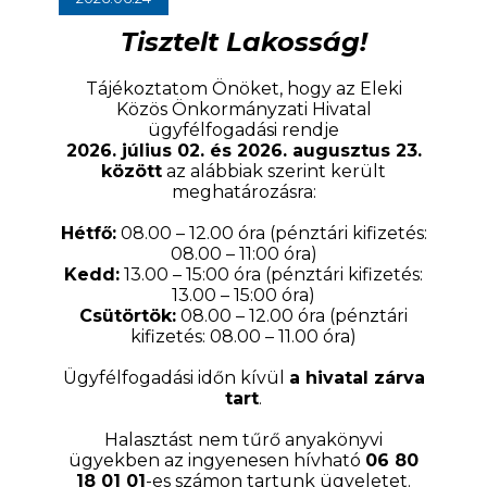
Tisztelt Lakosság!
Tájékoztatom Önöket, hogy az Eleki
Közös Önkormányzati Hivatal
ügyfélfogadási rendje
2026. július 02. és 2026. augusztus 23.
között
az alábbiak szerint került
meghatározásra:
Hétfő:
08.00 – 12.00 óra (pénztári kifizetés:
08.00 – 11:00 óra)
Kedd:
13.00 – 15:00 óra (pénztári kifizetés:
13.00 – 15:00 óra)
Csütörtök:
08.00 – 12.00 óra (pénztári
kifizetés: 08.00 – 11.00 óra)
Ügyfélfogadási időn kívül
a hivatal zárva
tart
.
Halasztást nem tűrő anyakönyvi
ügyekben az ingyenesen hívható
06 80
18 01 01
-es számon tartunk ügyeletet.