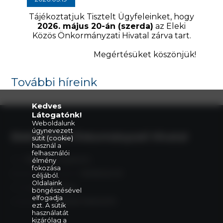
Tájékoztatjuk Tisztelt Ügyfeleinket, hogy
2026. május 20-án (szerda)
az Eleki
Közös Önkormányzati Hivatal zárva tart.
Megértésüket köszönjük!
További híreink
Kedves
Látogatónk!
Weboldalunk
úgynevezett
Eleki Közös Önkormányzati Hivatal
sütit (cookie)
használ a
felhasználói
Cím:
5742 Elek, Gyulai út 2.
élmény
fokozása
Központi telefonszám:
+36 66 240 411
céljából.
Oldalaink
E-mail:
elek@elek.hu
böngészésével
elfogadja
Hivatali Kapu:
PHELEK,706040373
ezt. A sütik
használatát
kizárólag a