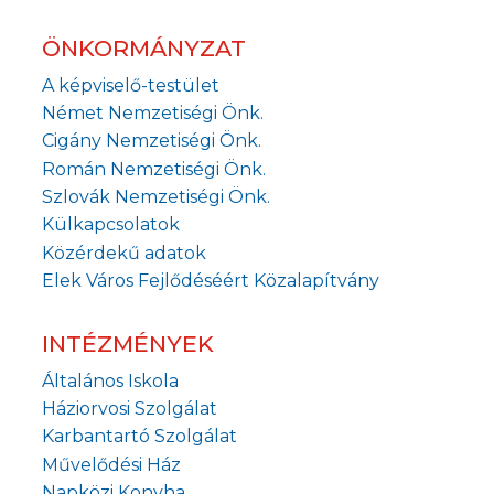
ÖNKORMÁNYZAT
A képviselő-testület
Német Nemzetiségi Önk.
Cigány Nemzetiségi Önk.
Román Nemzetiségi Önk.
Szlovák Nemzetiségi Önk.
Külkapcsolatok
Közérdekű adatok
Elek Város Fejlődéséért Közalapítvány
INTÉZMÉNYEK
Általános Iskola
Háziorvosi Szolgálat
Karbantartó Szolgálat
Művelődési Ház
Napközi Konyha