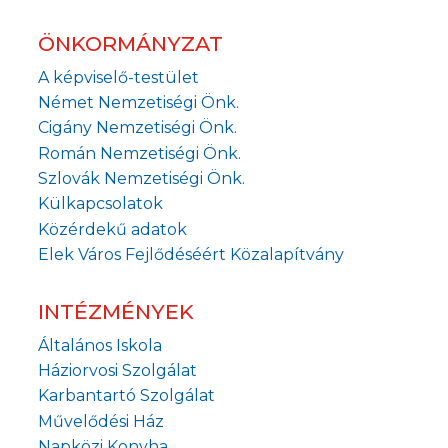
ÖNKORMÁNYZAT
A képviselő-testület
Német Nemzetiségi Önk.
Cigány Nemzetiségi Önk.
Román Nemzetiségi Önk.
Szlovák Nemzetiségi Önk.
Külkapcsolatok
Közérdekű adatok
Elek Város Fejlődéséért Közalapítvány
INTÉZMÉNYEK
Általános Iskola
Háziorvosi Szolgálat
Karbantartó Szolgálat
Művelődési Ház
Napközi Konyha