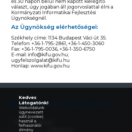
és 30 napon belül nem kapott kielégítő
választ, úgy jogában áll jogorvoslattal élni a
Kormányzati Informatikai Fejlesztési
Ügynökségnél.
Az Ügynökség elérhetőségei:
Székhely címe: 1134 Budapest Váci út 35.
Telefon: +36-1-795-2861, +36-1-450-3060
Fax: +36-1-795-0036, +36-1-350-6750
E-mail: info@kifu.gov.hu;
ugyfelszolgalat@kifu.hu
Honlap: www.kifu.gov.hu
Kedves
Látogatónk!
Eleki Közös Önkormányzati Hivatal
Weboldalunk
úgynevezett
sütit (cookie)
használ a
Cím:
5742 Elek, Gyulai út 2.
felhasználói
élmény
Központi telefonszám:
+36 66 240 411