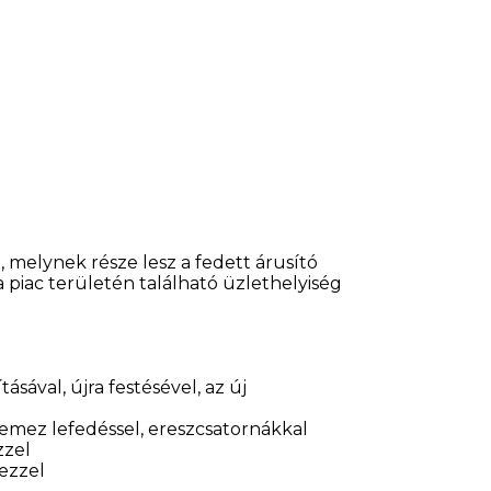
 melynek része lesz a fedett árusító
a piac területén található üzlethelyiség
tásával, újra festésével, az új
lemez lefedéssel, ereszcsatornákkal
zzel
ezzel