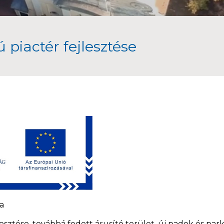
 piactér fejlesztése
a
lesztése, továbbá fedett árusító terület, új padok és park