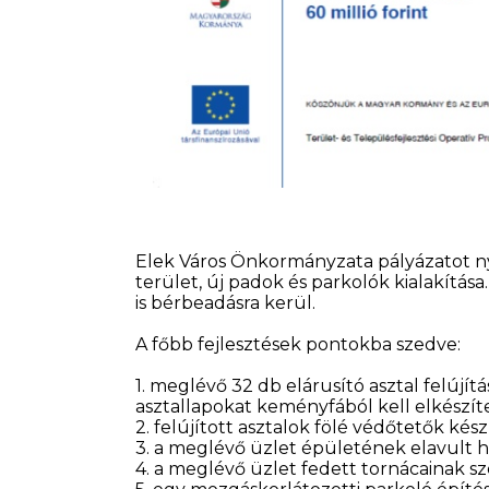
Elek Város Önkormányzata pályázatot nyú
terület, új padok és parkolók kialakítás
is bérbeadásra kerül.
A főbb fejlesztések pontokba szedve:
1. meglévő 32 db elárusító asztal felújítás
asztallapokat keményfából kell elkészít
2. felújított asztalok fölé védőtetők ké
3. a meglévő üzlet épületének elavult 
4. a meglévő üzlet fedett tornácainak s