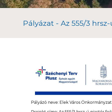
Pályázat - Az 555/3 hrsz-ú
Pályázó neve: Elek Város Önkormányzat
Projekt címe: Az 555/3 hrsz-ú piactér fej