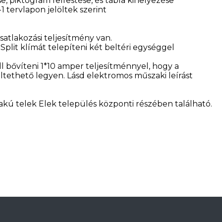
e, piktogram felfestése, és tábla kihelyezése
-1 tervlapon jelöltek szerint
atlakozási teljesítmény van.
Split klímát telepíteni két beltéri egységgel
l bővíteni 1*10 amper teljesítménnyel, hogy a
ethető legyen. Lásd elektromos műszaki leírást
akú telek Elek település központi részében található.