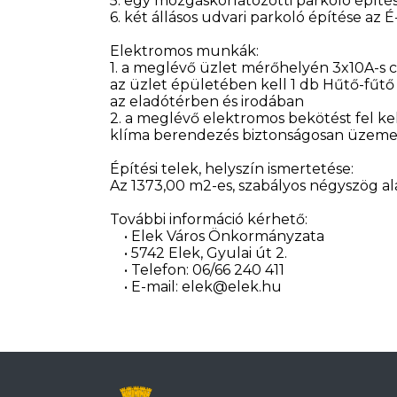
5. egy mozgáskorlátozotti parkoló építés
6. két állásos udvari parkoló építése az É
Elektromos munkák:
1. a meglévő üzlet mérőhelyén 3x10A-s cs
az üzlet épületében kell 1 db Hűtő-fűtő 
az eladótérben és irodában
2. a meglévő elektromos bekötést fel kel
klíma berendezés biztonságosan üzemelt
Építési telek, helyszín ismertetése:
Az 1373,00 m2-es, szabályos négyszög al
További információ kérhető:
• Elek Város Önkormányzata
• 5742 Elek, Gyulai út 2.
• Telefon: 06/66 240 411
• E-mail: elek@elek.hu