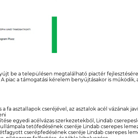
jt be a településen megtalálható piactér fejlesztésére,
a. A piac a támogatási kérelem benyújtásakor is működik, 
 a fa asztallapok cseréjével, az asztalok acél vázának javí
eni
szítése egyedi acélvázas szerkezetekből, Lindab cserepes
hullámpala tetőfedésének cseréje Lindab cserepes leme
zétfagyott cserépfedésének cseréje Lindab cserepes lem