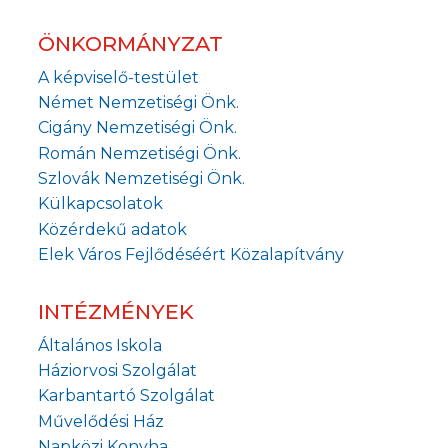
ÖNKORMÁNYZAT
A képviselő-testület
Német Nemzetiségi Önk.
Cigány Nemzetiségi Önk.
Román Nemzetiségi Önk.
Szlovák Nemzetiségi Önk.
Külkapcsolatok
Közérdekű adatok
Elek Város Fejlődéséért Közalapítvány
INTÉZMÉNYEK
Általános Iskola
Háziorvosi Szolgálat
Karbantartó Szolgálat
Művelődési Ház
Napközi Konyha