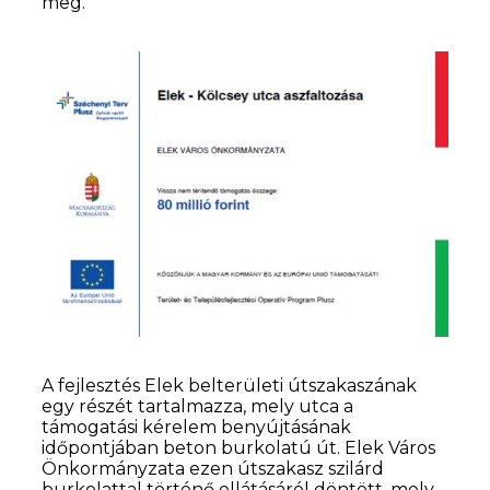
meg.
A fejlesztés Elek belterületi útszakaszának
egy részét tartalmazza, mely utca a
támogatási kérelem benyújtásának
időpontjában beton burkolatú út. Elek Város
Önkormányzata ezen útszakasz szilárd
burkolattal történő ellátásáról döntött, mely