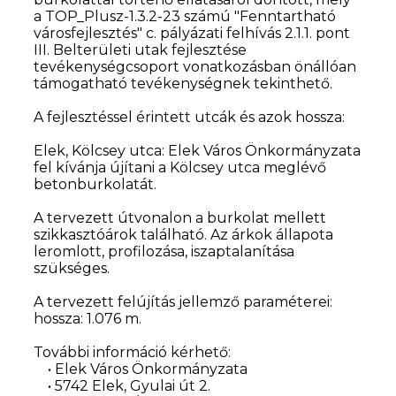
a TOP_Plusz-1.3.2-23 számú "Fenntartható
városfejlesztés" c. pályázati felhívás 2.1.1. pont
III. Belterületi utak fejlesztése
tevékenységcsoport vonatkozásban önállóan
támogatható tevékenységnek tekinthető.
A fejlesztéssel érintett utcák és azok hossza:
Elek, Kölcsey utca: Elek Város Önkormányzata
fel kívánja újítani a Kölcsey utca meglévő
betonburkolatát.
A tervezett útvonalon a burkolat mellett
szikkasztóárok található. Az árkok állapota
leromlott, profilozása, iszaptalanítása
szükséges.
A tervezett felújítás jellemző paraméterei:
hossza: 1.076 m.
További információ kérhető:
• Elek Város Önkormányzata
• 5742 Elek, Gyulai út 2.