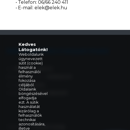
• Telefon: 06/66 240 411
• E-mail: elek@elek.hu
Kedves
Látogatónk!
Eleki Közös Önkormányzati Hivatal
Weboldalunk
úgynevezett
sütit (cookie)
használ a
Cím:
5742 Elek, Gyulai út 2.
felhasználói
élmény
Központi telefonszám:
+36 66 240 411
fokozása
E-mail:
céljából.
elek@elek.hu
Oldalaink
Hivatali Kapu:
PHELEK,706040373
böngészésével
elfogadja
ezt. A sütik
használatát
kizárólag a
felhasználók
technikai
azonosítására,
Polgármester:
Szelezsán György
illetve